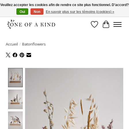
Veuillez accepter les cookies afin de rendre ce site plus fonctionnel. D'accord?
Oui
Non
En savoir plus sur les témoins (cookies) »
Pas de montant minimum d'achat!
Liste de souhait
Panier
Accueil
/
Batonflowers
Product image slideshow Items