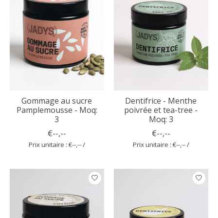
Gommage au sucre
Dentifrice - Menthe
Pamplemousse - Moq:
poivrée et tea-tree -
3
Moq: 3
€--,--
€--,--
Prix unitaire : €--,-- /
Prix unitaire : €--,-- /