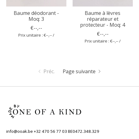
Baume déodorant -
Baume à lèvres
Moq: 3
réparateur et
protecteur - Moq: 4
€--,--
€--,--
Prix unitaire : €--,-- /
Prix unitaire : €--,-- /
Préc.
Page suivante
info@ooak.be
+32 470 56 77 03 BE0472.348.329