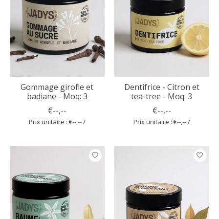
Gommage girofle et
Dentifrice - Citron et
badiane - Moq: 3
tea-tree - Moq: 3
€--,--
€--,--
Prix unitaire : €--,-- /
Prix unitaire : €--,-- /