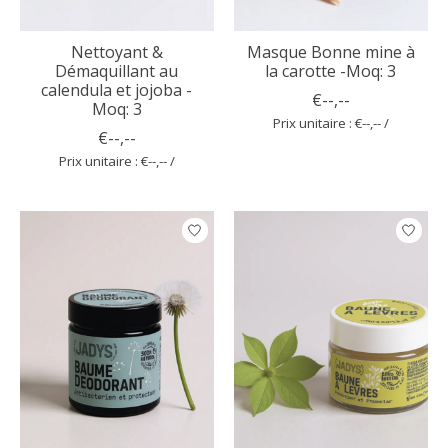
Nettoyant &
Masque Bonne mine à
Démaquillant au
la carotte -Moq: 3
calendula et jojoba -
€--,--
Moq: 3
Prix unitaire : €--,-- /
€--,--
Prix unitaire : €--,-- /