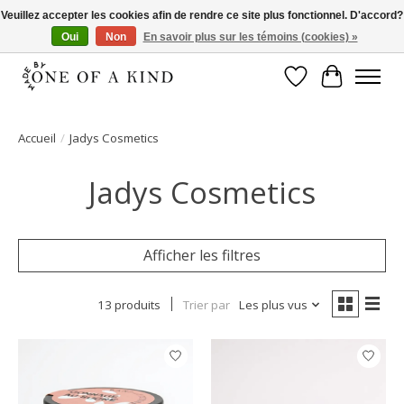
Veuillez accepter les cookies afin de rendre ce site plus fonctionnel. D'accord?
Oui
Non
En savoir plus sur les témoins (cookies) »
Pas de montant minimum d'achat!
Liste de souhait
Panier
Accueil
/
Jadys Cosmetics
Jadys Cosmetics
Afficher les filtres
13 produits
Trier par
Les plus vus