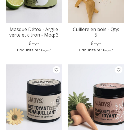
Masque Détox - Argile
Cuillère en bois - Qty:
verte et citron - Moq: 3
5
€--,--
€--,--
Prix unitaire : €--,-- /
Prix unitaire : €--,-- /