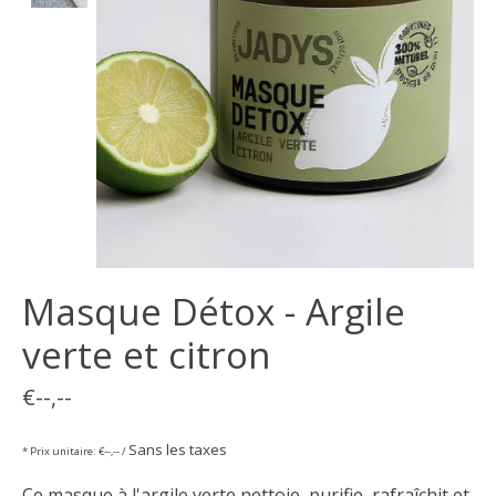
Masque Détox - Argile
verte et citron
€--,--
Sans les taxes
* Prix unitaire: €--,-- /
Ce masque à l'argile verte nettoie, purifie, rafraîchit et