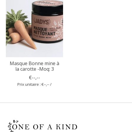
Masque Bonne mine à
la carotte -Moq: 3
€--,--
Prix unitaire : €--,-- /