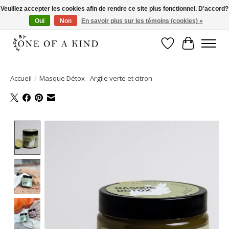
Veuillez accepter les cookies afin de rendre ce site plus fonctionnel. D'accord?
Oui
Non
En savoir plus sur les témoins (cookies) »
Pas de montant minimum d'achat!
Liste de souhait
Panier
Accueil
/
Masque Détox - Argile verte et citron
Product image slideshow Items